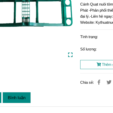
Cánh Quạt nuôi tôm 
Phát -Phân phối thi
đại lý.-Liên hệ nga
Website: Kythuatnuo
Tình trạng:
Số lượng:
Thêm 
Chia sẻ:
Bình luận