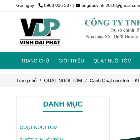
Gọi ngay
0908 006 387
ongducvinh.2010@gmail.co
TRANG CHỦ
GIỚI THIỆU
QUẠT NUÔI TÔM
Trang chủ
/
QUẠT NUÔI TÔM
/
Cánh Quạt nuôi tôm - Kh
DANH MỤC
QUẠT NUÔI TÔM