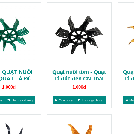
 QUẠT NUÔI
Quạt nuôi tôm - Quạt
Quạt
 QUẠT LÁ ĐÚC
lá đúc đen CN Thái
lá 
ÁI TRONG
1.000đ
1.000đ
ay
Thêm giỏ hàng
Mua ngay
Thêm giỏ hàng
Mu