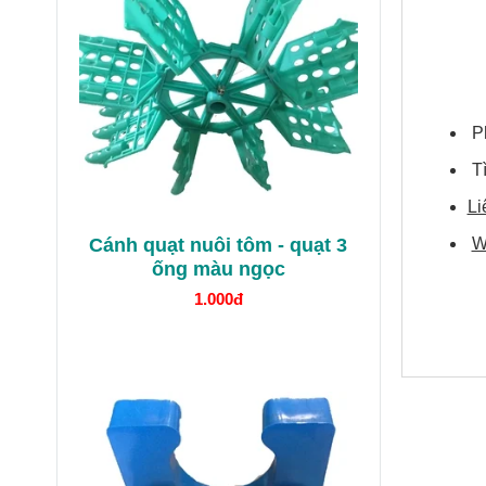
Ph
Tì
Li
Cánh quạt nuôi tôm - quạt 3
W
ống màu ngọc
1.000đ