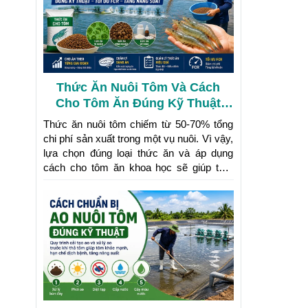
Thức Ăn Nuôi Tôm Và Cách
Cho Tôm Ăn Đúng Kỹ Thuật
Giúp Tăng Năng Suất
Thức ăn nuôi tôm chiếm từ 50-70% tổng
chi phí sản xuất trong một vụ nuôi. Vì vậy,
lựa chọn đúng loại thức ăn và áp dụng
cách cho tôm ăn khoa học sẽ giúp tôm
tăng trưởng nhanh, giảm hao hụt, đồng
thời tối ưu hệ số chuyển đổi thức ăn
(FCR). Bên cạnh đó, quản lý thức ăn tôm
hiệu quả còn góp phần hạn chế ô nhiễm
môi trường ao nuôi và nâng cao lợi nhuận
cho người nuôi.