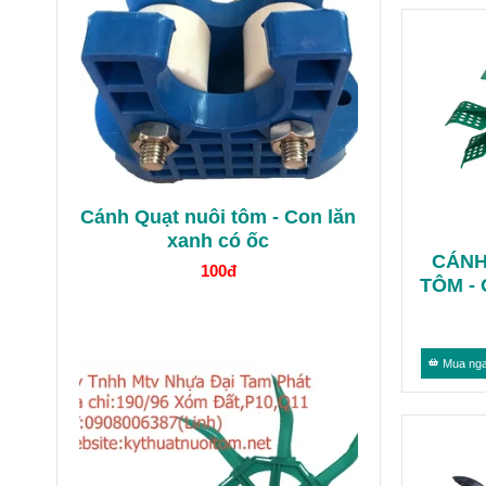
Cánh Quạt nuôi tôm - Con lăn
xanh có ốc
CÁNH
100đ
TÔM -
TH
Mua ng