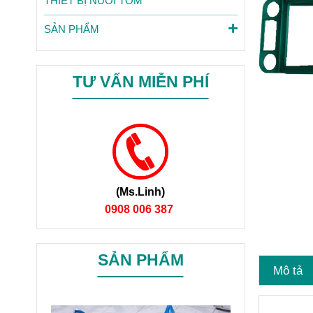
THIẾT BỊ NUÔI TÔM
SẢN PHẨM
TƯ VẤN MIỄN PHÍ
(Ms.Linh)
0908 006 387
SẢN PHẨM
Mô tả