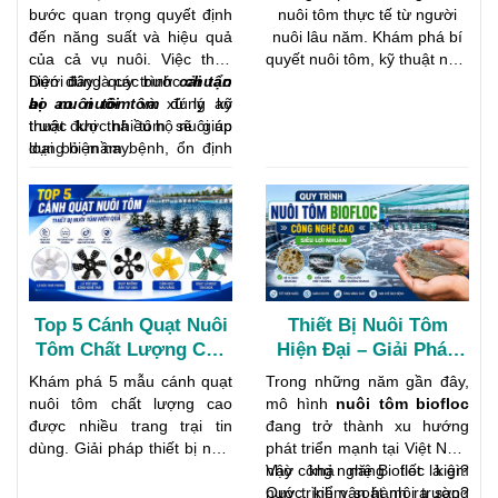
nuôi.
Triển Khỏe Mạnh
Giảm Rủi Ro
bước quan trọng quyết định
nuôi tôm thực tế từ người
đến năng suất và hiệu quả
nuôi lâu năm. Khám phá bí
của cả vụ nuôi. Việc thực
quyết nuôi tôm, kỹ thuật nuôi
hiện đúng quy trình
Dưới đây là các bước
cải tạo
chuẩn
tôm hiệu quả từ khâu chọn
ao nuôi tôm
bị ao nuôi tôm
và xử lý ao
đúng kỹ
giống, quản lý ao, phòng
trước khi thả tôm sẽ giúp
thuật được nhiều hộ nuôi áp
bệnh đến thu hoạch đạt
loại bỏ mầm bệnh, ổn định
dụng hiện nay.
năng suất cao.
môi trường nước và tạo điều
kiện thuận lợi cho tôm giống
phát triển khỏe mạnh.
Top 5 Cánh Quạt Nuôi
Thiết Bị Nuôi Tôm
Tôm Chất Lượng Cao
Hiện Đại – Giải Pháp
Được Ưa Chuộng Hiện
Tăng Năng Suất Và
Khám phá 5 mẫu cánh quạt
Trong những năm gần đây,
Nay
Giảm Rủi Ro Trong
nuôi tôm chất lượng cao
mô hình
nuôi tôm biofloc
Nuôi Tôm
được nhiều trang trại tin
đang trở thành xu hướng
dùng. Giải pháp thiết bị nuôi
phát triển mạnh tại Việt Nam
tôm giúp tăng oxy, tạo dòng
nhờ khả năng tiết kiệm
Vậy công nghệ Biofloc là gì?
chảy và nâng cao hiệu quả
nước, kiểm soát môi trường
Quy trình vận hành ra sao?