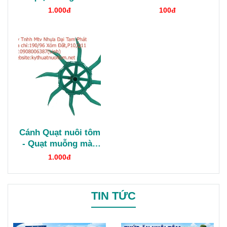
ngọc
1.000đ
100đ
Cánh Quạt nuôi tôm
- Quạt muỗng màu
ngọc
1.000đ
TIN TỨC