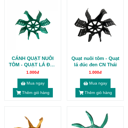
CÁNH QUẠT NUÔI
Quạt nuôi tôm - Quạt
TÔM - QUẠT LÁ ĐÚC
lá đúc đen CN Thái
THÁI TRONG
1.000đ
1.000đ
Mua ngay
Mua ngay
Thêm giỏ hàng
Thêm giỏ hàng