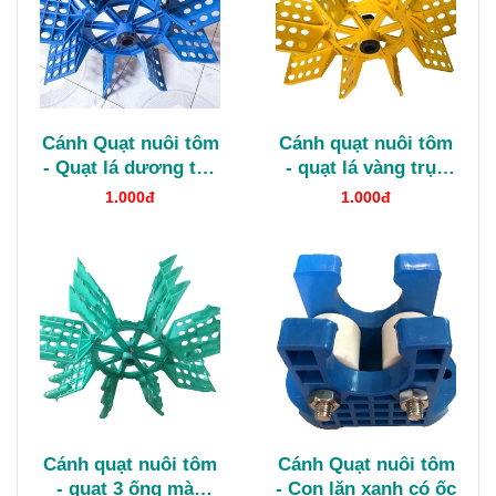
Cánh Quạt nuôi tôm
Cánh quạt nuôi tôm
- Quạt lá dương tán
- quạt lá vàng trục
nhựa
nhựa
1.000đ
1.000đ
Cánh quạt nuôi tôm
Cánh Quạt nuôi tôm
- quạt 3 ống màu
- Con lăn xanh có ốc