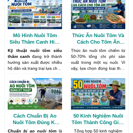
Mô Hình Nuôi Tôm
Thức Ăn Nuôi Tôm Và
Siêu Thâm Canh Hiệu
Cách Cho Tôm Ăn
Quả Nhất: 4 Giải pháp
Đúng Kỹ Thuật Giúp
Kỹ thuật nuôi tôm siêu
Thức ăn nuôi tôm chiếm từ
nên đầu tư
Tăng Năng Suất
thâm canh
đang trở thành
50-70% tổng chi phí sản
hướng sản xuất được nhiều
xuất trong một vụ nuôi. Vì
hộ dân và trang trại lựa chọn
vậy, lựa chọn đúng loại thức
nhằm nâng cao năng suất
ăn và áp dụng cách cho tôm
trên cùng diện tích đất. Thay
ăn khoa học sẽ giúp tôm
vì phụ thuộc nhiều vào điều
tăng trưởng nhanh, giảm
kiện tự nhiên như mô hình
hao hụt, đồng thời tối ưu hệ
truyền thống, phương pháp
số chuyển đổi thức ăn
này tập trung kiểm soát chặt
(FCR). Bên cạnh đó, quản lý
chẽ môi trường nước, mật
thức ăn tôm hiệu quả còn
Cách Chuẩn Bị Ao
50 Kinh Nghiệm Nuôi
độ tôm, thức ăn, oxy và chất
góp phần hạn chế ô nhiễm
Nuôi Tôm Đúng Kỹ
Tôm Thành Công Giúp
thải.
môi trường ao nuôi và nâng
cao lợi nhuận cho người
Thuật Để Tôm Phát
Tăng Năng Suất Và
Chuẩn bị ao nuôi tôm
là
Tổng hợp 50 kinh nghiệm