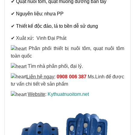
✔
Quạt nuôi tôm, quạt muỗng dương bàn tay
✔
Nguyên liệu: nhựa PP
✔
Thiết kế độc đáo, lá to bền dễ sử dụng
✔ Xuât xứ: Vinh Đại Phát
Phân phối thiết bị nuôi tôm, quạt nuôi tôm
toàn quốc
Tìm nhà phân phối, đại lý.
Liên hệ ngay
:
0908 006 387
Ms.Linh để được
tư vấn chi tiết về sản phẩm
Website
:
Kythuatnuoitom.net