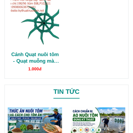
Cánh Quạt nuôi tôm
- Quạt muỗng màu
ngọc
1.000đ
TIN TỨC