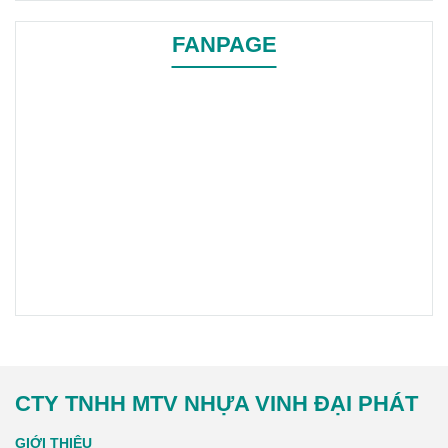
canh
hiện đại, đặc biệt trong
bối cảnh dịch bệnh và ô
FANPAGE
nhiễm môi trường ngày càng
gia tăng.
CTY TNHH MTV NHỰA VINH ĐẠI PHÁT
GIỚI THIỆU