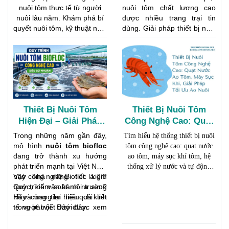
Giảm Rủi Ro
Nay
nuôi tôm thực tế từ người
nuôi tôm chất lượng cao
nuôi lâu năm. Khám phá bí
được nhiều trang trại tin
quyết nuôi tôm, kỹ thuật nuôi
dùng. Giải pháp thiết bị nuôi
tôm hiệu quả từ khâu chọn
tôm giúp tăng oxy, tạo dòng
giống, quản lý ao, phòng
chảy và nâng cao hiệu quả
bệnh đến thu hoạch đạt
nuôi trồng thủy sản
năng suất cao.
Thiết Bị Nuôi Tôm
Thiết Bị Nuôi Tôm
Hiện Đại – Giải Pháp
Công Nghệ Cao: Quạt
Tăng Năng Suất Và
Nước Ao Tôm, Máy
Trong những năm gần đây,
Tìm hiểu hệ thống thiết bị nuôi
Giảm Rủi Ro Trong
Sục Khí, Giải Pháp Tối
mô hình
nuôi tôm biofloc
tôm công nghệ cao: quạt nước
Nuôi Tôm
Ưu Ao Nuôi
đang trở thành xu hướng
ao tôm, máy sục khí tôm, hệ
phát triển mạnh tại Việt Nam
thống xử lý nước và tự động
nhờ khả năng tiết kiệm
Vậy công nghệ Biofloc là gì?
hóa giúp tăng năng suất và giảm
nước, kiểm soát môi trường
Quy trình vận hành ra sao?
rủi ro.
tốt và mang lại hiệu quả kinh
Hãy cùng tìm hiểu chi tiết
tế vượt trội. Đây được xem
trong bài viết dưới đây.
là giải pháp tối ưu cho mô
hình
nuôi tôm siêu thâm