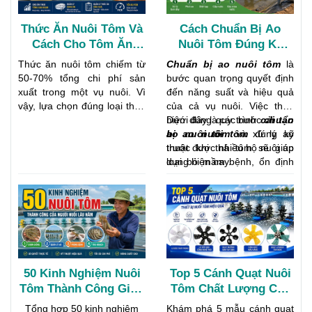
Thức Ăn Nuôi Tôm Và
Cách Chuẩn Bị Ao
Cách Cho Tôm Ăn
Nuôi Tôm Đúng Kỹ
Đúng Kỹ Thuật Giúp
Thuật Để Tôm Phát
Thức ăn nuôi tôm chiếm từ
Chuẩn bị ao nuôi tôm
là
Tăng Năng Suất
Triển Khỏe Mạnh
50-70% tổng chi phí sản
bước quan trọng quyết định
xuất trong một vụ nuôi. Vì
đến năng suất và hiệu quả
vậy, lựa chọn đúng loại thức
của cả vụ nuôi. Việc thực
ăn và áp dụng cách cho tôm
hiện đúng quy trình
Dưới đây là các bước
cải tạo
chuẩn
ăn khoa học sẽ giúp tôm
ao nuôi tôm
bị ao nuôi tôm
và xử lý ao
đúng kỹ
tăng trưởng nhanh, giảm
trước khi thả tôm sẽ giúp
thuật được nhiều hộ nuôi áp
hao hụt, đồng thời tối ưu hệ
loại bỏ mầm bệnh, ổn định
dụng hiện nay.
số chuyển đổi thức ăn
môi trường nước và tạo điều
(FCR). Bên cạnh đó, quản lý
kiện thuận lợi cho tôm giống
thức ăn tôm hiệu quả còn
phát triển khỏe mạnh.
góp phần hạn chế ô nhiễm
môi trường ao nuôi và nâng
cao lợi nhuận cho người
nuôi.
50 Kinh Nghiệm Nuôi
Top 5 Cánh Quạt Nuôi
Tôm Thành Công Giúp
Tôm Chất Lượng Cao
Tăng Năng Suất Và
Được Ưa Chuộng Hiện
Tổng hợp 50 kinh nghiệm
Khám phá 5 mẫu cánh quạt