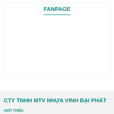
canh
hiện đại, đặc biệt trong
bối cảnh dịch bệnh và ô
FANPAGE
nhiễm môi trường ngày càng
gia tăng.
CTY TNHH MTV NHỰA VINH ĐẠI PHÁT
GIỚI THIỆU