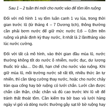
Sau 1 – 2 tuần thì mới cho nước vào để tôm lên ruộng
Đối với mô hình 1 vụ tôm luân canh 1 vụ lúa, trong thời
gian trước lũ (từ tháng 4 – 7 Dương lịch), thông thường
cần phải bơm nước để giữ mức nước 0,6 – 0,8m trên
ruộng và phải định kỳ thay nước, ít nhất là 2 lần/tháng vào
lúc nước cường.
Đối với tất cả mô hình, vào thời gian đầu mùa lũ, nước
thường không tốt do nước ô nhiễm, nước đục, dư lượng
thuốc trừ sâu… Do đó, hạn chế cho nước vào ruộng. Khi
giữ mùa lũ, môi trường nước sẽ rất tốt, nhiều thức ăn tự
nhiên, thì cần tăng cường thay nước, hoặc cho nước chảy
tràn qua cống hay bờ ruộng có lưới chắn. Lưới cần được
chắn cẩn thận, chắc chắn và đủ cao trước khi lũ về để
tránh thất thoát tôm. Cần kiểm tra bờ bao và lưới hàng
ngày vì gió và dòng nước thường gây sạt lở bờ ruộng hay