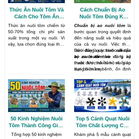
Thức Ăn Nuôi Tôm Và
Cách Chuẩn Bị Ao
Cách Cho Tôm Ăn
Nuôi Tôm Đúng Kỹ
Đúng Kỹ Thuật Giúp
Thuật Để Tôm Phát
Thức ăn nuôi tôm chiếm từ
Chuẩn bị ao nuôi tôm
là
Tăng Năng Suất
Triển Khỏe Mạnh
50-70% tổng chi phí sản
bước quan trọng quyết định
xuất trong một vụ nuôi. Vì
đến năng suất và hiệu quả
vậy, lựa chọn đúng loại thức
của cả vụ nuôi. Việc thực
ăn và áp dụng cách cho tôm
hiện đúng quy trình
Dưới đây là các bước
cải tạo
chuẩn
ăn khoa học sẽ giúp tôm
ao nuôi tôm
bị ao nuôi tôm
và xử lý ao
đúng kỹ
tăng trưởng nhanh, giảm
trước khi thả tôm sẽ giúp
thuật được nhiều hộ nuôi áp
hao hụt, đồng thời tối ưu hệ
loại bỏ mầm bệnh, ổn định
dụng hiện nay.
số chuyển đổi thức ăn
môi trường nước và tạo điều
(FCR). Bên cạnh đó, quản lý
kiện thuận lợi cho tôm giống
thức ăn tôm hiệu quả còn
phát triển khỏe mạnh.
góp phần hạn chế ô nhiễm
môi trường ao nuôi và nâng
cao lợi nhuận cho người
nuôi.
50 Kinh Nghiệm Nuôi
Top 5 Cánh Quạt Nuôi
Tôm Thành Công Giúp
Tôm Chất Lượng Cao
Tăng Năng Suất Và
Được Ưa Chuộng Hiện
Tổng hợp 50 kinh nghiệm
Khám phá 5 mẫu cánh quạt