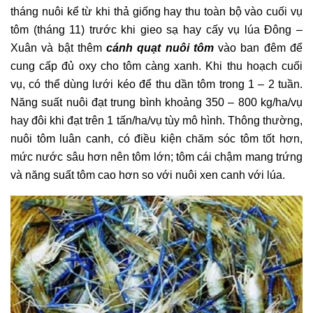
tháng nuôi kể từ khi thả giống hay thu toàn bộ vào cuối vụ
tôm (tháng 11) trước khi gieo sạ hay cấy vụ lúa Đông –
Xuân và bật thêm
cánh quạt nuôi tôm
vào ban đêm để
cung cấp đủ oxy cho tôm càng xanh. Khi thu hoạch cuối
vụ, có thể dùng lưới kéo để thu dần tôm trong 1 – 2 tuần.
Năng suất nuôi đạt trung bình khoảng 350 – 800 kg/ha/vụ
hay đôi khi đạt trên 1 tấn/ha/vụ tùy mô hình. Thông thường,
nuôi tôm luân canh, có điều kiện chăm sóc tôm tốt hơn,
mức nước sâu hơn nên tôm lớn; tôm cái chậm mang trứng
và năng suất tôm cao hơn so với nuôi xen canh với lúa.