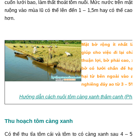
cuốn lưới bao, làm thất thoát tôm nuôi. Mức nước trên mặt
ruộng vào mùa lũ có thể lên đến 1 – 1,5m hay có thể cao
hơn.
Mặt bờ rộng ít nhất là
giúp cho việc đi lại chă
thuận lợi, bờ phải cao, 
bờ có lưới chắn để hạn
hại từ bên ngoài vào ao
nghiêng đáy ao từ 3 – 5%:
Hướng dẫn cách nuôi tôm càng xanh thâm canh (Phần
Thu hoạch tôm càng xanh
Có thể thu tỉa tôm cái và tôm to có càng xanh sau 4 – 5