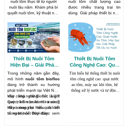
Giảm Rủi Ro
Nay
nuôi tôm thực tế từ người
nuôi tôm chất lượng cao
nuôi lâu năm. Khám phá bí
được nhiều trang trại tin
quyết nuôi tôm, kỹ thuật nuôi
dùng. Giải pháp thiết bị nuôi
tôm hiệu quả từ khâu chọn
tôm giúp tăng oxy, tạo dòng
giống, quản lý ao, phòng
chảy và nâng cao hiệu quả
bệnh đến thu hoạch đạt
nuôi trồng thủy sản
năng suất cao.
Thiết Bị Nuôi Tôm
Thiết Bị Nuôi Tôm
Hiện Đại – Giải Pháp
Công Nghệ Cao: Quạt
Tăng Năng Suất Và
Nước Ao Tôm, Máy
Trong những năm gần đây,
Tìm hiểu hệ thống thiết bị nuôi
Giảm Rủi Ro Trong
Sục Khí, Giải Pháp Tối
mô hình
nuôi tôm biofloc
tôm công nghệ cao: quạt nước
Nuôi Tôm
Ưu Ao Nuôi
đang trở thành xu hướng
ao tôm, máy sục khí tôm, hệ
phát triển mạnh tại Việt Nam
thống xử lý nước và tự động
nhờ khả năng tiết kiệm
Vậy công nghệ Biofloc là gì?
hóa giúp tăng năng suất và giảm
nước, kiểm soát môi trường
Quy trình vận hành ra sao?
rủi ro.
tốt và mang lại hiệu quả kinh
Hãy cùng tìm hiểu chi tiết
tế vượt trội. Đây được xem
trong bài viết dưới đây.
là giải pháp tối ưu cho mô
hình
nuôi tôm siêu thâm