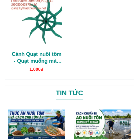
Cánh Quạt nuôi tôm
- Quạt muỗng màu
ngọc
1.000đ
TIN TỨC