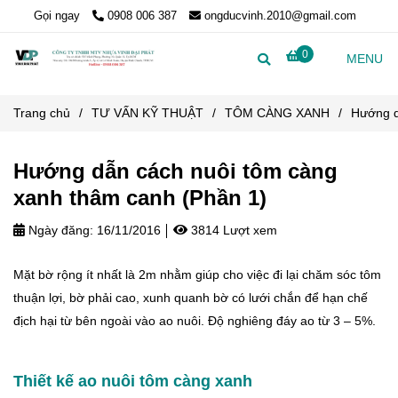
Gọi ngay
0908 006 387
ongducvinh.2010@gmail.com
0
MENU
Trang chủ
/
TƯ VẤN KỸ THUẬT
/
TÔM CÀNG XANH
/
Hướng d
Hướng dẫn cách nuôi tôm càng
xanh thâm canh (Phần 1)
Ngày đăng:
16/11/2016
3814 Lượt xem
Mặt bờ rộng ít nhất là 2m nhằm giúp cho việc đi lại chăm sóc tôm
thuận lợi, bờ phải cao, xunh quanh bờ có lưới chắn để hạn chế
địch hại từ bên ngoài vào ao nuôi. Độ nghiêng đáy ao từ 3 – 5%.
Thiết kế ao nuôi tôm càng xanh