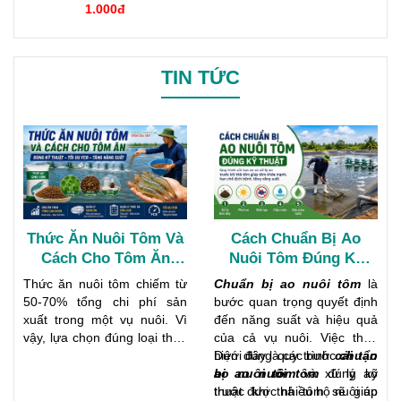
ngọc
1.000đ
TIN TỨC
Thức Ăn Nuôi Tôm Và
Cách Chuẩn Bị Ao
Cách Cho Tôm Ăn
Nuôi Tôm Đúng Kỹ
Đúng Kỹ Thuật Giúp
Thuật Để Tôm Phát
Thức ăn nuôi tôm chiếm từ
Chuẩn bị ao nuôi tôm
là
Tăng Năng Suất
Triển Khỏe Mạnh
50-70% tổng chi phí sản
bước quan trọng quyết định
xuất trong một vụ nuôi. Vì
đến năng suất và hiệu quả
vậy, lựa chọn đúng loại thức
của cả vụ nuôi. Việc thực
ăn và áp dụng cách cho tôm
hiện đúng quy trình
Dưới đây là các bước
cải tạo
chuẩn
ăn khoa học sẽ giúp tôm
ao nuôi tôm
bị ao nuôi tôm
và xử lý ao
đúng kỹ
tăng trưởng nhanh, giảm
trước khi thả tôm sẽ giúp
thuật được nhiều hộ nuôi áp