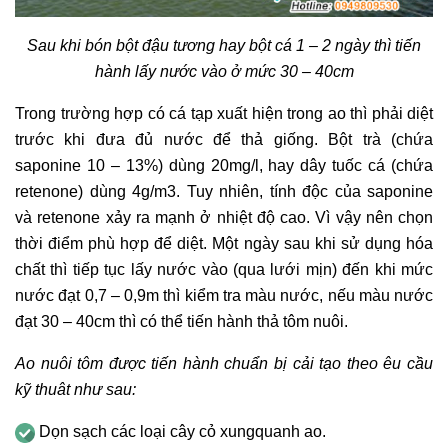
Sau khi bón bột đậu tương hay bột cá 1 – 2 ngày thì tiến
hành lấy nước vào ở mức 30 – 40cm
Trong trường hợp có cá tạp xuất hiện trong ao thì phải diệt
trước khi đưa đủ nước để thả giống. Bột trà (chứa
saponine 10 – 13%) dùng 20mg/l, hay dây tuốc cá (chứa
retenone) dùng 4g/m3. Tuy nhiên, tính độc của saponine
và retenone xảy ra mạnh ở nhiệt độ cao. Vì vậy nên chọn
thời điểm phù hợp để diệt. Một ngày sau khi sử dụng hóa
chất thì tiếp tục lấy nước vào (qua lưới mịn) đến khi mức
nước đạt 0,7 – 0,9m thì kiểm tra màu nước, nếu màu nước
đạt 30 – 40cm thì có thể tiến hành thả tôm nuôi.
Ao nuôi tôm được tiến hành chuẩn bị cải tạo theo êu cầu
kỹ thuât như sau:
Dọn sạch các loại cây cỏ xungquanh ao.