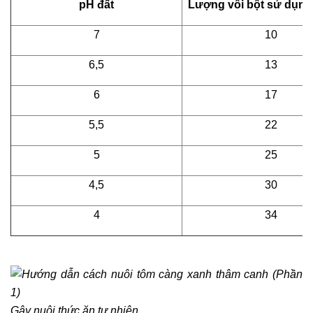
pH đất
Lượng vôi bột sử dụng
7
10
6,5
13
6
17
5,5
22
5
25
4,5
30
4
34
Gây nuôi thức ăn tự nhiên