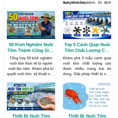
hao hụt, đồng thời tối ưu hệ
loại bỏ mầm bệnh, ổn định
dụng hiện nay.
số chuyển đổi thức ăn
môi trường nước và tạo điều
(FCR). Bên cạnh đó, quản lý
kiện thuận lợi cho tôm giống
thức ăn tôm hiệu quả còn
phát triển khỏe mạnh.
góp phần hạn chế ô nhiễm
môi trường ao nuôi và nâng
cao lợi nhuận cho người
nuôi.
50 Kinh Nghiệm Nuôi
Top 5 Cánh Quạt Nuôi
Tôm Thành Công Giúp
Tôm Chất Lượng Cao
Tăng Năng Suất Và
Được Ưa Chuộng Hiện
Tổng hợp 50 kinh nghiệm
Khám phá 5 mẫu cánh quạt
Giảm Rủi Ro
Nay
nuôi tôm thực tế từ người
nuôi tôm chất lượng cao
nuôi lâu năm. Khám phá bí
được nhiều trang trại tin
quyết nuôi tôm, kỹ thuật nuôi
dùng. Giải pháp thiết bị nuôi
tôm hiệu quả từ khâu chọn
tôm giúp tăng oxy, tạo dòng
giống, quản lý ao, phòng
chảy và nâng cao hiệu quả
bệnh đến thu hoạch đạt
nuôi trồng thủy sản
năng suất cao.
Thiết Bị Nuôi Tôm
Thiết Bị Nuôi Tôm